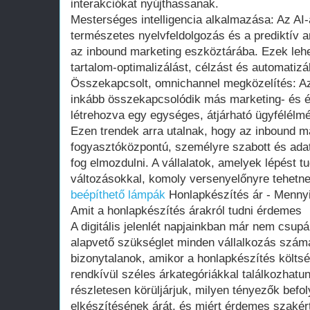
interakciókat nyújthassanak.
Mesterséges intelligencia alkalmazása: Az AI-
természetes nyelvfeldolgozás és a prediktív a
az inbound marketing eszköztárába. Ezek leh
tartalom-optimalizálást, célzást és automatizá
Összekapcsolt, omnichannel megközelítés: Az
inkább összekapcsolódik más marketing- és ér
létrehozva egy egységes, átjárható ügyfélélm
Ezen trendek arra utalnak, hogy az inbound m
fogyasztóközpontú, személyre szabott és ada
fog elmozdulni. A vállalatok, amelyek lépést t
változásokkal, komoly versenyelőnyre tehetne
beépíthető lámpák
Honlapkészítés ár - Mennyi 
Amit a honlapkészítés árakról tudni érdemes
A digitális jelenlét napjainkban már nem csup
alapvető szükséglet minden vállalkozás szá
bizonytalanok, amikor a honlapkészítés költsé
rendkívül széles árkategóriákkal találkozhat
részletesen körüljárjuk, milyen tényezők befo
elkészítésének árát, és miért érdemes szakért