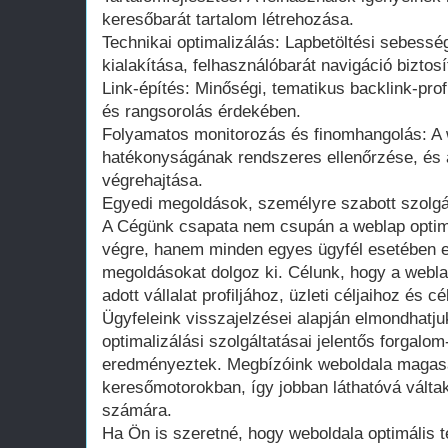
keresőbarát tartalom létrehozása.
Technikai optimalizálás: Lapbetöltési sebessé
kialakítása, felhasználóbarát navigáció biztosí
Link-építés: Minőségi, tematikus backlink-profi
és rangsorolás érdekében.
Folyamatos monitorozás és finomhangolás: A 
hatékonyságának rendszeres ellenőrzése, és 
végrehajtása.
Egyedi megoldások, személyre szabott szolgá
A Cégünk csapata nem csupán a weblap optimal
végre, hanem minden egyes ügyfél esetében e
megoldásokat dolgoz ki. Célunk, hogy a webla
adott vállalat profiljához, üzleti céljaihoz és 
Ügyfeleink visszajelzései alapján elmondhatj
optimalizálási szolgáltatásai jelentős forgal
eredményeztek. Megbízóink weboldala magasa
keresőmotorokban, így jobban láthatóvá váltak
számára.
Ha Ön is szeretné, hogy weboldala optimális t