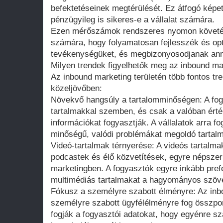
befektetéseinek megtérülését. Ez átfogó képet 
pénzügyileg is sikeres-e a vállalat számára.
Ezen mérőszámok rendszeres nyomon követése
számára, hogy folyamatosan fejlesszék és opt
tevékenységüket, és megbizonyosodjanak ann
Milyen trendek figyelhetők meg az inbound m
Az inbound marketing területén több fontos tr
közeljövőben:
Növekvő hangsúly a tartalomminőségen: A fo
tartalmakkal szemben, és csak a valóban ért
információkat fogyasztják. A vállalatok arra 
minőségű, valódi problémákat megoldó tartalm
Videó-tartalmak térnyerése: A videós tartalma
podcastek és élő közvetítések, egyre népsze
marketingben. A fogyasztók egyre inkább prefe
multimédiás tartalmakat a hagyományos szö
Fókusz a személyre szabott élményre: Az inb
személyre szabott ügyfélélményre fog összpont
fogják a fogyasztói adatokat, hogy egyénre sza