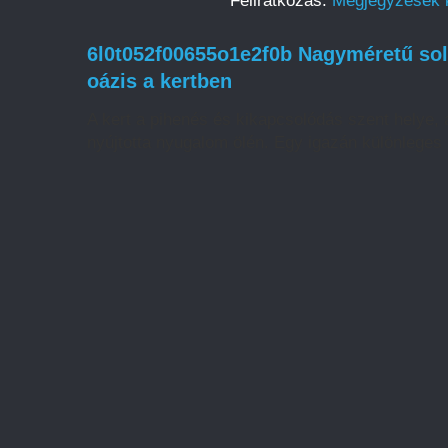
Feliratkozás:
Megjegyzések 
6l0t052f00655o1e2f0b Nagyméretű sol
oázis a kertben
A kert a pihenés és kikapcsolódás szent helye,
nyújtotta nyugalom ölén. Egy igazán különleges h