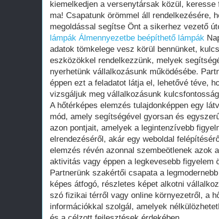
kiemelkedjen a versenytársak közül, keresse 
ma! Csapatunk örömmel áll rendelkezésére, h
megoldással segítse Önt a sikerhez vezető út
lámpák
Álmennyezetbe beépíthető lámpák
Nap
adatok tömkelege vesz körül bennünket, kulc
eszközökkel rendelkezzünk, melyek segítségév
nyerhetünk vállalkozásunk működésébe. Part
éppen ezt a feladatot látja el, lehetővé téve,
vizsgáljuk meg vállalkozásunk kulcsfontosságú
A hőtérképes elemzés tulajdonképpen egy látv
mód, amely segítségével gyorsan és egyszer
azon pontjait, amelyek a legintenzívebb figyel
elrendezéséről, akár egy weboldal felépítésér
elemzés révén azonnal szembeötlenek azok a t
aktivitás vagy éppen a legkevesebb figyelem 
Partnerünk szakértői csapata a legmodernebb 
képes átfogó, részletes képet alkotni vállal
szó fizikai térről vagy online környezetről, a
információkkal szolgál, amelyek nélkülözhete
és a célzott fejlesztések érdekében.