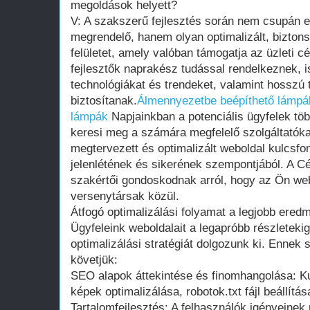
megoldások helyett?
V: A szakszerű fejlesztés során nem csupán 
megrendelő, hanem olyan optimalizált, bizton
felületet, amely valóban támogatja az üzleti cé
fejlesztők naprakész tudással rendelkeznek, i
technológiákat és trendeket, valamint hosszú
biztosítanak.
Álmennyezetbe beépíthető lámpá
lámpák
Napjainkban a potenciális ügyfelek töb
keresi meg a számára megfelelő szolgáltatóka
megtervezett és optimalizált weboldal kulcsfon
jelenlétének és sikerének szempontjából. A C
szakértői gondoskodnak arról, hogy az Ön we
versenytársak közül.
Átfogó optimalizálási folyamat a legjobb ered
Ügyfeleink weboldalait a legapróbb részletek
optimalizálási stratégiát dolgozunk ki. Ennek 
követjük:
SEO alapok áttekintése és finomhangolása: 
képek optimalizálása, robotok.txt fájl beállít
Tartalomfejlesztés: A felhasználók igényeinek