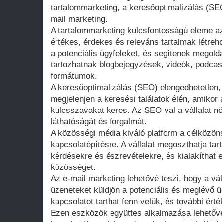
tartalommarketing, a keresőoptimalizálás (SE
mail marketing.
A tartalommarketing kulcsfontosságú eleme az
értékes, érdekes és releváns tartalmak létreh
a potenciális ügyfeleket, és segítenek megolda
tartozhatnak blogbejegyzések, videók, podca
formátumok.
A keresőoptimalizálás (SEO) elengedhetetlen, 
megjelenjen a keresési találatok élén, amikor
kulcsszavakat keres. Az SEO-val a vállalat n
láthatóságát és forgalmát.
A közösségi média kiváló platform a célközöns
kapcsolatépítésre. A vállalat megoszthatja tart
kérdésekre és észrevételekre, és kialakíthat e
közösséget.
Az e-mail marketing lehetővé teszi, hogy a vá
üzeneteket küldjön a potenciális és meglévő ü
kapcsolatot tarthat fenn velük, és további ért
Ezen eszközök együttes alkalmazása lehetővé 