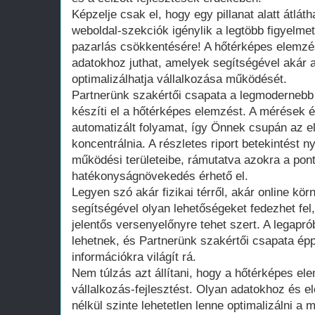
Képzelje csak el, hogy egy pillanat alatt átlát
weboldal-szekciók igénylik a legtöbb figyelmet
pazarlás csökkentésére! A hőtérképes elemzé
adatokhoz juthat, amelyek segítségével akár a
optimalizálhatja vállalkozása működését.
Partnerünk szakértői csapata a legmodernebb 
készíti el a hőtérképes elemzést. A mérések é
automatizált folyamat, így Önnek csupán az 
koncentrálnia. A részletes riport betekintést n
működési területeibe, rámutatva azokra a pon
hatékonyságnövekedés érhető el.
Legyen szó akár fizikai térről, akár online kö
segítségével olyan lehetőségeket fedezhet fel
jelentős versenyelőnyre tehet szert. A legapró
lehetnek, és Partnerünk szakértői csapata ép
információkra világít rá.
Nem túlzás azt állítani, hogy a hőtérképes el
vállalkozás-fejlesztést. Olyan adatokhoz és 
nélkül szinte lehetetlen lenne optimalizálni a