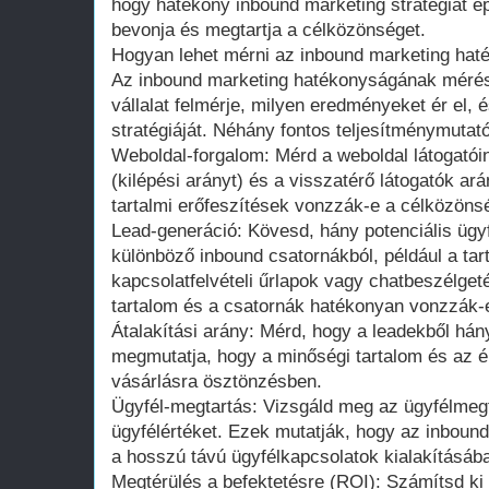
hogy hatékony inbound marketing stratégiát é
bevonja és megtartja a célközönséget.
Hogyan lehet mérni az inbound marketing hat
Az inbound marketing hatékonyságának mérés
vállalat felmérje, milyen eredményeket ér el, 
stratégiáját. Néhány fontos teljesítménymutat
Weboldal-forgalom: Mérd a weboldal látogatói
(kilépési arányt) és a visszatérő látogatók ar
tartalmi erőfeszítések vonzzák-e a célközöns
Lead-generáció: Kövesd, hány potenciális ügyf
különböző inbound csatornákból, például a tar
kapcsolatfelvételi űrlapok vagy chatbeszélget
tartalom és a csatornák hatékonyan vonzzák-
Átalakítási arány: Mérd, hogy a leadekből hány
megmutatja, hogy a minőségi tartalom és az é
vásárlásra ösztönzésben.
Ügyfél-megtartás: Vizsgáld meg az ügyfélmegta
ügyfélértéket. Ezek mutatják, hogy az inbound
a hosszú távú ügyfélkapcsolatok kialakításáb
Megtérülés a befektetésre (ROI): Számítsd ki