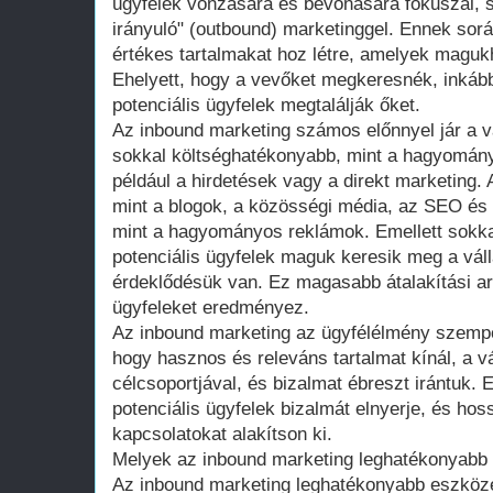
ügyfelek vonzására és bevonására fókuszál,
irányuló" (outbound) marketinggel. Ennek sorá
értékes tartalmakat hoz létre, amelyek magu
Ehelyett, hogy a vevőket megkeresnék, inkább
potenciális ügyfelek megtalálják őket.
Az inbound marketing számos előnnyel jár a vá
sokkal költséghatékonyabb, mint a hagyomán
például a hirdetések vagy a direkt marketing.
mint a blogok, a közösségi média, az SEO és 
mint a hagyományos reklámok. Emellett sokkal
potenciális ügyfelek maguk keresik meg a váll
érdeklődésük van. Ez magasabb átalakítási a
ügyfeleket eredményez.
Az inbound marketing az ügyfélélmény szempon
hogy hasznos és releváns tartalmat kínál, a vá
célcsoportjával, és bizalmat ébreszt irántuk. 
potenciális ügyfelek bizalmát elnyerje, és hoss
kapcsolatokat alakítson ki.
Melyek az inbound marketing leghatékonyabb
Az inbound marketing leghatékonyabb eszköze