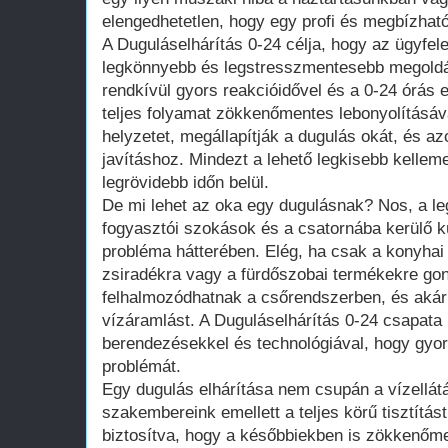
elengedhetetlen, hogy egy profi és megbízható
A Duguláselhárítás 0-24 célja, hogy az ügyfel
legkönnyebb és legstresszmentesebb megoldás
rendkívül gyors reakcióidővel és a 0-24 órás 
teljes folyamat zökkenőmentes lebonyolításáva
helyzetet, megállapítják a dugulás okát, és az
javításhoz. Mindezt a lehető legkisebb kellem
legrövidebb időn belül.
De mi lehet az oka egy dugulásnak? Nos, a l
fogyasztói szokások és a csatornába kerülő k
probléma hátterében. Elég, ha csak a konyhai
zsiradékra vagy a fürdőszobai termékekre gon
felhalmozódhatnak a csőrendszerben, és akár t
vízáramlást. A Duguláselhárítás 0-24 csapata
berendezésekkel és technológiával, hogy gyo
problémát.
Egy dugulás elhárítása nem csupán a vízellátás
szakembereink emellett a teljes körű tisztítást 
biztosítva, hogy a későbbiekben is zökkenőm