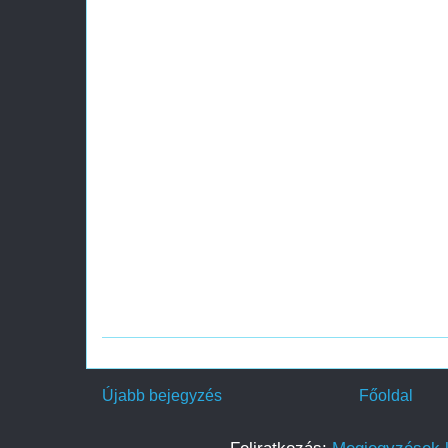
Újabb bejegyzés
Főoldal