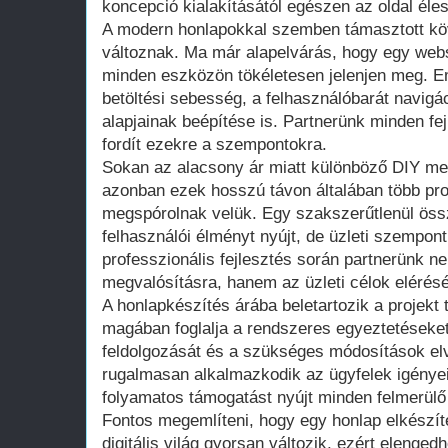
koncepció kialakításától egészen az oldal éles
A modern honlapokkal szemben támasztott k
változnak. Ma már alapelvárás, hogy egy webs
minden eszközön tökéletesen jelenjen meg. E
betöltési sebesség, a felhasználóbarát navigá
alapjainak beépítése is. Partnerünk minden fej
fordít ezekre a szempontokra.
Sokan az alacsony ár miatt különböző DIY me
azonban ezek hosszú távon általában több pr
megspórolnak velük. Egy szakszerűtlenül öss
felhasználói élményt nyújt, de üzleti szempontb
professzionális fejlesztés során partnerünk n
megvalósításra, hanem az üzleti célok elérésé
A honlapkészítés árába beletartozik a projekt
magában foglalja a rendszeres egyeztetéseket
feldolgozását és a szükséges módosítások el
rugalmasan alkalmazkodik az ügyfelek igényei
folyamatos támogatást nyújt minden felmerülő
Fontos megemlíteni, hogy egy honlap elkészít
digitális világ gyorsan változik, ezért elenged