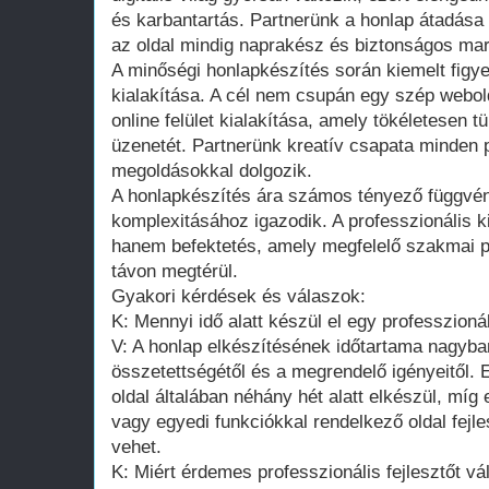
és karbantartás. Partnerünk a honlap átadása 
az oldal mindig naprakész és biztonságos mar
A minőségi honlapkészítés során kiemelt figye
kialakítása. A cél nem csupán egy szép webol
online felület kialakítása, amely tökéletesen tü
üzenetét. Partnerünk kreatív csapata minden p
megoldásokkal dolgozik.
A honlapkészítés ára számos tényező függvény
komplexitásához igazodik. A professzionális k
hanem befektetés, amely megfelelő szakmai p
távon megtérül.
Gyakori kérdések és válaszok:
K: Mennyi idő alatt készül el egy professzioná
V: A honlap elkészítésének időtartama nagyban
összetettségétől és a megrendelő igényeitől
oldal általában néhány hét alatt elkészül, mí
vagy egyedi funkciókkal rendelkező oldal fejl
vehet.
K: Miért érdemes professzionális fejlesztőt vá