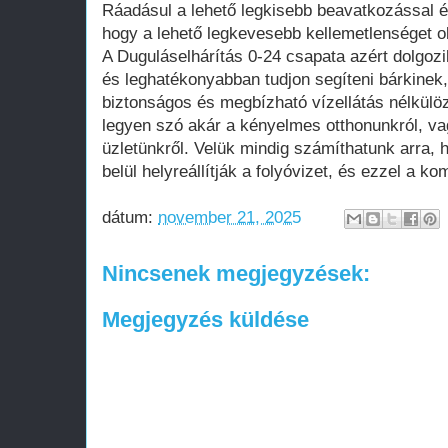
Ráadásul a lehető legkisebb beavatkozással 
hogy a lehető legkevesebb kellemetlenséget 
A Duguláselhárítás 0-24 csapata azért dolgoz
és leghatékonyabban tudjon segíteni bárkinek, 
biztonságos és megbízható vízellátás nélkülö
legyen szó akár a kényelmes otthonunkról, v
üzletünkről. Velük mindig számíthatunk arra, 
belül helyreállítják a folyóvizet, és ezzel a kom
dátum:
november 21, 2025
Nincsenek megjegyzések:
Megjegyzés küldése