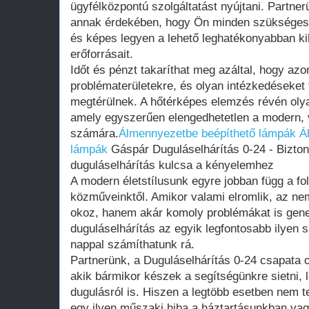
ügyfélközpontú szolgáltatást nyújtani. Partn
annak érdekében, hogy Ön minden szükséges i
és képes legyen a lehető leghatékonyabban ki
erőforrásait.
Időt és pénzt takaríthat meg azáltal, hogy azo
problématerületekre, és olyan intézkedéseket
megtérülnek. A hőtérképes elemzés révén olya
amely egyszerűen elengedhetetlen a modern,
számára.
Álmennyezetbe beépíthető lámpák
Á
lámpák
Gáspár Duguláselhárítás 0-24 - Bizton
duguláselhárítás kulcsa a kényelemhez
A modern életstílusunk egyre jobban függ a 
közműveinktől. Amikor valami elromlik, az n
okoz, hanem akár komoly problémákat is gene
duguláselhárítás az egyik legfontosabb ilyen sz
nappal számíthatunk rá.
Partnerünk, a Duguláselhárítás 0-24 csapata 
akik bármikor készek a segítségünkre sietni,
dugulásról is. Hiszen a legtöbb esetben nem te
egy ilyen műszaki hiba a háztartásunkban vag