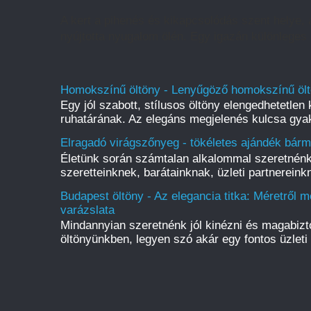
A kert a pihenés és kikapcsolódás szent helye,
nyújtotta nyugalom ölén. Egy igazán különleges h
Homokszínű öltöny - Lenyűgöző homokszínű ölt
Egy jól szabott, stílusos öltöny elengedhetetlen 
ruhatárának. Az elegáns megjelenés kulcsa gyak
Elragadó virágszőnyeg - tökéletes ajándék bárm
Életünk során számtalan alkalommal szeretnénk
szeretteinknek, barátainknak, üzleti partnereinkn
Budapest öltöny - Az elegancia titka: Méretről m
varázslata
Mindannyian szeretnénk jól kinézni és magabiz
öltönyünkben, legyen szó akár egy fontos üzleti 