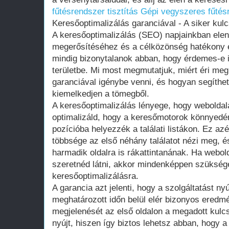
fűtésrendszer tisztítás
Gépi vegyszeres fűtésr
Keresőoptimalizálás garanciával - A siker kulc
A keresőoptimalizálás (SEO) napjainkban eleng
megerősítéséhez és a célközönség hatékony
mindig bizonytalanok abban, hogy érdemes-e id
területbe. Mi most megmutatjuk, miért éri meg
garanciával igénybe venni, és hogyan segíthe
kiemelkedjen a tömegből.
A keresőoptimalizálás lényege, hogy weboldala
optimalizáld, hogy a keresőmotorok könnyedé
pozícióba helyezzék a találati listákon. Ez azé
többsége az első néhány találatot nézi meg, é
harmadik oldalra is rákattintanának. Ha webold
szeretnéd látni, akkor mindenképpen szüksége
keresőoptimalizálásra.
A garancia azt jelenti, hogy a szolgáltatást nyú
meghatározott időn belül elér bizonyos eredm
megjelenését az első oldalon a megadott kulc
nyújt, hiszen így biztos lehetsz abban, hogy a