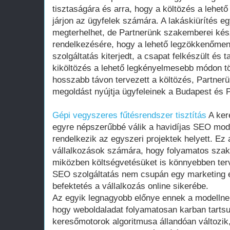
tisztaságára és arra, hogy a költözés a lehet
járjon az ügyfelek számára. A lakáskiürítés e
megterhelhet, de Partnerünk szakemberei kész
rendelkezésére, hogy a lehető legzökkenőmen
szolgáltatás kiterjedt, a csapat felkészült és t
kiköltözés a lehető legkényelmesebb módon tö
hosszabb távon tervezett a költözés, Partner
megoldást nyújtja ügyfeleinek a Budapest és 
Gépi vegyszeres fűtésrendszer tisztítás
A ker
egyre népszerűbbé válik a havidíjas SEO mod
rendelkezik az egyszeri projektek helyett. Ez 
vállalkozások számára, hogy folyamatos szak
miközben költségvetésüket is könnyebben terv
SEO szolgáltatás nem csupán egy marketing 
befektetés a vállalkozás online sikerébe.
Az egyik legnagyobb előnye ennek a modellnek
hogy weboldaladat folyamatosan karban tartsu
keresőmotorok algoritmusa állandóan változik,