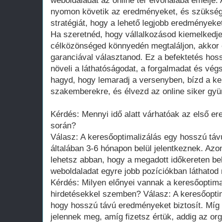
weboldaladat az online tér élvonalába emelje
nyomon követik az eredményeket, és szükség
stratégiát, hogy a lehető legjobb eredményeket
Ha szeretnéd, hogy vállalkozásod kiemelkedje
célközönséged könnyedén megtaláljon, akkor 
garanciával választanod. Ez a befektetés hos
növeli a láthatóságodat, a forgalmadat és végs
hagyd, hogy lemaradj a versenyben, bízd a ke
szakemberekre, és élvezd az online siker gyü
Kérdés: Mennyi idő alatt várhatóak az első e
során?
Válasz: A keresőoptimalizálás egy hosszú tá
általában 3-6 hónapon belül jelentkeznek. Azo
lehetsz abban, hogy a megadott időkereten belü
weboldaladat egyre jobb pozíciókban láthatod
Kérdés: Milyen előnyei vannak a keresőoptimal
hirdetésekkel szemben? Válasz: A keresőoptim
hogy hosszú távú eredményeket biztosít. Míg a
jelennek meg, amíg fizetsz értük, addig az o