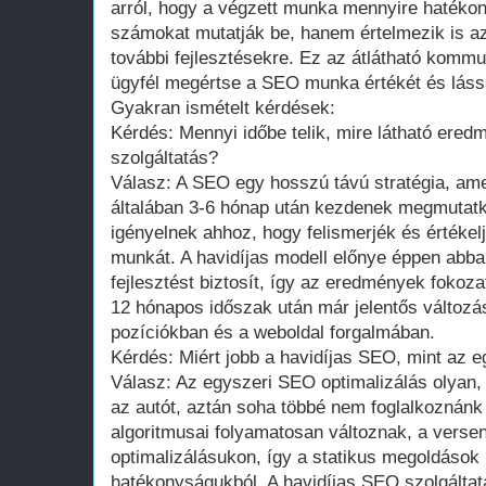
arról, hogy a végzett munka mennyire hatékon
számokat mutatják be, hanem értelmezik is az
további fejlesztésekre. Ez az átlátható kommu
ügyfél megértse a SEO munka értékét és lássa
Gyakran ismételt kérdések:
Kérdés: Mennyi időbe telik, mire látható ere
szolgáltatás?
Válasz: A SEO egy hosszú távú stratégia, am
általában 3-6 hónap után kezdenek megmutatk
igényelnek ahhoz, hogy felismerjék és értékelj
munkát. A havidíjas modell előnye éppen abban
fejlesztést biztosít, így az eredmények fokoza
12 hónapos időszak után már jelentős változá
pozíciókban és a weboldal forgalmában.
Kérdés: Miért jobb a havidíjas SEO, mint az e
Válasz: Az egyszeri SEO optimalizálás olyan
az autót, aztán soha többé nem foglalkoznánk
algoritmusai folyamatosan változnak, a versen
optimalizálásukon, így a statikus megoldások 
hatékonyságukból. A havidíjas SEO szolgálta