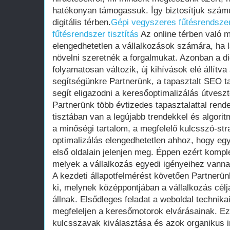
hatékonyan támogassuk. Így biztosítjuk számu
digitális térben.
Gépi vegyszeres fűtésrendszer 
fűtésrendszer tisztítás
Az online térben való 
elengedhetetlen a vállalkozások számára, ha 
növelni szeretnék a forgalmukat. Azonban a dig
folyamatosan változik, új kihívások elé állítv
segítségünkre Partnerünk, a tapasztalt SEO t
segít eligazodni a keresőoptimalizálás útveszt
Partnerünk több évtizedes tapasztalattal rende
tisztában van a legújabb trendekkel és algori
a minőségi tartalom, a megfelelő kulcsszó-stra
optimalizálás elengedhetetlen ahhoz, hogy eg
első oldalain jelenjen meg. Éppen ezért komp
melyek a vállalkozás egyedi igényeihez vann
A kezdeti állapotfelmérést követően Partnerün
ki, melynek középpontjában a vállalkozás célj
állnak. Elsődleges feladat a weboldal technika
megfeleljen a keresőmotorok elvárásainak. Ez
kulcsszavak kiválasztása és azok organikus i