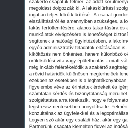
szakértő csapatuk felméri az adott körülmény
megoldást dolgozzák ki. A lakáskiürítési szolg
ingatlan teljes körű kiürítését. A csapat gond
elszállításáról és amennyiben szükséges, a lom
lakás fertőtlenítésére, alapos takarítására és a
munkálatok elvégzésére is lehetőséget biztos
segítenek a hatósági ügyintézésben, a lakcím
egyéb adminisztratív feladatok ellátásában is.
kiköltözés nem önkéntes, hanem különböző oko
örökösödési vita vagy épületbontás - miatt vá
még inkább felértékelődik a szakértő segítség
a rövid határidők különösen megterhelőek leh
ezekben az esetekben is a leghatékonyabban é
figyelembe véve az érintettek érdekeit és igén
számtalan kérdés és bizonytalanság merülhet f
szolgáltatása arra törekszik, hogy e folyamat
legstresszmentesebben bonyolítsa le. Felméri
konzultálnak az ügyfelekkel és a legoptimális
Legyen szó akár egy családi ház, akár egy gar
Partnerünk csapata kiemelten figyel az ingós