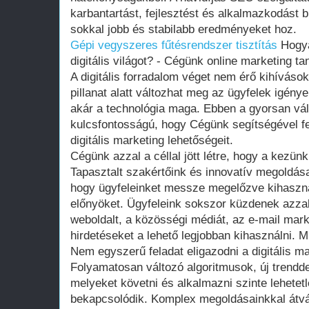
karbantartást, fejlesztést és alkalmazkodást b
sokkal jobb és stabilabb eredményeket hoz.
Gépi vegyszeres fűtésrendszer tisztítás
Hogyan
digitális világot? - Cégünk online marketing t
A digitális forradalom véget nem érő kihívások 
pillanat alatt változhat meg az ügyfelek igény
akár a technológia maga. Ebben a gyorsan vá
kulcsfontosságú, hogy Cégünk segítségével fe
digitális marketing lehetőségeit.
Cégünk azzal a céllal jött létre, hogy a kezünk
Tapasztalt szakértőink és innovatív megoldás
hogy ügyfeleinket messze megelőzve kihasználh
előnyöket. Ügyfeleink sokszor küzdenek azzal
weboldalt, a közösségi médiát, az e-mail mark
hirdetéseket a lehető legjobban kihasználni. M
Nem egyszerű feladat eligazodni a digitális m
Folyamatosan változó algoritmusok, új trendd
melyeket követni és alkalmazni szinte lehetet
bekapcsolódik. Komplex megoldásainkkal átvál