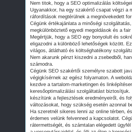
Nem titok, hogy a SEO optimalizálás költsége
Ugyanakkor, ha egy szakértő csapat végzi a 
ráfordítások megtérülnek a megnövekedett fo
Cégünk értékajánlata a minőségi szolgáltatás,
megkülönböztető egyedi megoldások és a fair
Megértjük, hogy a SEO egy bonyolult és sokré
eligazodni a különböző lehetőségek között. Ez
világos, átlátható és költséghatékony szolgált
Nem akarunk pénzt kiszedni a zsebedből, hane
számodra.
Cégünk SEO szakértői személyre szabott java
végigkísérnek az egész folyamaton. A weboldal
kezdve a tartalom-marketingen és linképítésen 
keresőoptimalizálási szolgáltatást biztosítjuk
készítünk a fejlesztések eredményeiről, és f
változásokat, hogy szükség esetén azonnal 
Ha szeretnél sikeres lenni az online térben, é
érdemes velünk felvenned a kapcsolatot. Cégü
rátermettségét, és számtalan elégedett ügyfél
a versenytársaiddal, és állj az élen a keresési