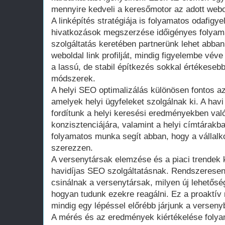
mennyire kedveli a keresőmotor az adott webo
A linképítés stratégiája is folyamatos odafigye
hivatkozások megszerzése időigényes folyam
szolgáltatás keretében partnerünk lehet abban
weboldal link profilját, mindig figyelembe vév
a lassú, de stabil építkezés sokkal értékeseb
módszerek.
A helyi SEO optimalizálás különösen fontos a
amelyek helyi ügyfeleket szolgálnak ki. A havi
fordítunk a helyi keresési eredményekben va
konzisztenciájára, valamint a helyi címtárakba
folyamatos munka segít abban, hogy a vállalk
szerezzen.
A versenytársak elemzése és a piaci trendek 
havidíjas SEO szolgáltatásnak. Rendszeresen
csinálnak a versenytársak, milyen új lehetős
hogyan tudunk ezekre reagálni. Ez a proaktív
mindig egy lépéssel előrébb járjunk a verseny
A mérés és az eredmények kiértékelése folyam