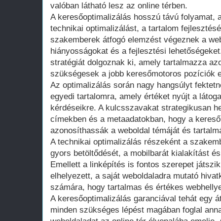
valóban látható lesz az online térben.
A keresőoptimalizálás hosszú távú folyamat, 
technikai optimalizálást, a tartalom fejlesztését
szakemberek átfogó elemzést végeznek a webol
hiányosságokat és a fejlesztési lehetőségeket
stratégiát dolgoznak ki, amely tartalmazza az
szükségesek a jobb keresőmotoros pozíciók e
Az optimalizálás során nagy hangsúlyt fektetn
egyedi tartalomra, amely értéket nyújt a látog
kérdéseikre. A kulcsszavakat strategikusan he
címekben és a metaadatokban, hogy a keres
azonosíthassák a weboldal témáját és tartalmá
A technikai optimalizálás részeként a szakemb
gyors betöltődését, a mobilbarát kialakítást 
Emellett a linképítés is fontos szerepet játsz
elhelyezett, a saját weboldaladra mutató hiva
számára, hogy tartalmas és értékes webhellye
A keresőoptimalizálás garanciával tehát egy á
minden szükséges lépést magában foglal ann