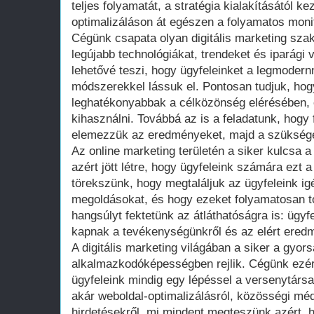
teljes folyamatát, a stratégia kialakításától 
optimalizáláson át egészen a folyamatos monit
Cégünk csapata olyan digitális marketing szaké
legújabb technológiákat, trendeket és iparági 
lehetővé teszi, hogy ügyfeleinket a legmoder
módszerekkel lássuk el. Pontosan tudjuk, hog
leghatékonyabbak a célközönség elérésében, 
kihasználni. Továbbá az is a feladatunk, hogy 
elemezzük az eredményeket, majd a szükség
Az online marketing területén a siker kulcsa 
azért jött létre, hogy ügyfeleink számára ezt a
törekszünk, hogy megtaláljuk az ügyfeleink ig
megoldásokat, és hogy ezeket folyamatosan t
hangsúlyt fektetünk az átláthatóságra is: ügyf
kapnak a tevékenységünkről és az elért ered
A digitális marketing világában a siker a gyo
alkalmazkodóképességben rejlik. Cégünk ezér
ügyfeleink mindig egy lépéssel a versenytársai
akár weboldal-optimalizálásról, közösségi méd
hirdetésekről, mi mindent megteszünk azért, ho