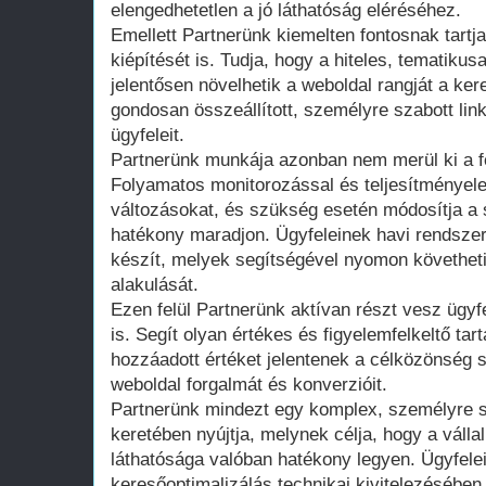
elengedhetetlen a jó láthatóság eléréséhez.
Emellett Partnerünk kiemelten fontosnak tartja
kiépítését is. Tudja, hogy a hiteles, tematikus
jelentősen növelhetik a weboldal rangját a k
gondosan összeállított, személyre szabott link-
ügyfeleit.
Partnerünk munkája azonban nem merül ki a fe
Folyamatos monitorozással és teljesítményel
változásokat, és szükség esetén módosítja a s
hatékony maradjon. Ügyfeleinek havi rendszer
készít, melyek segítségével nyomon követheti
alakulását.
Ezen felül Partnerünk aktívan részt vesz ügyf
is. Segít olyan értékes és figyelemfelkeltő ta
hozzáadott értéket jelentenek a célközönség s
weboldal forgalmát és konverzióit.
Partnerünk mindezt egy komplex, személyre
keretében nyújtja, melynek célja, hogy a válla
láthatósága valóban hatékony legyen. Ügyfel
keresőoptimalizálás technikai kivitelezésében