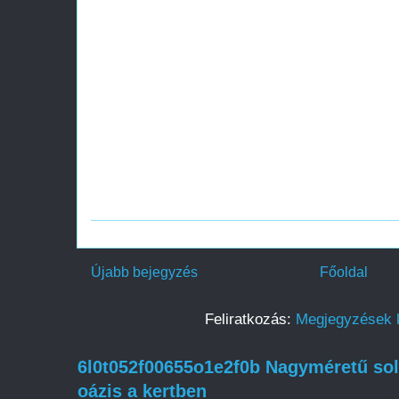
Újabb bejegyzés
Főoldal
Feliratkozás:
Megjegyzések 
6l0t052f00655o1e2f0b Nagyméretű sol
oázis a kertben