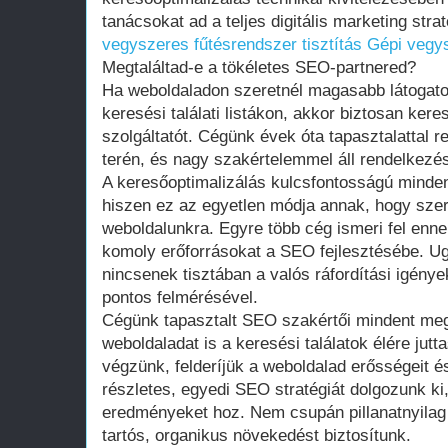
tanácsokat ad a teljes digitális marketing strat
vegyszeres fűtésrendszer tisztítás
Gépi vegys
Megtaláltad-e a tökéletes SEO-partnered?
Ha weboldaladon szeretnél magasabb látogatott
keresési találati listákon, akkor biztosan ker
szolgáltatót. Cégünk évek óta tapasztalattal r
terén, és nagy szakértelemmel áll rendelkezé
A keresőoptimalizálás kulcsfontosságú minden
hiszen ez az egyetlen módja annak, hogy szer
weboldalunkra. Egyre több cég ismeri fel ennek
komoly erőforrásokat a SEO fejlesztésébe. U
nincsenek tisztában a valós ráfordítási igénye
pontos felmérésével.
Cégünk tapasztalt SEO szakértői mindent meg
weboldaladat is a keresési találatok élére jut
végzünk, felderíjük a weboldalad erősségeit é
részletes, egyedi SEO stratégiát dolgozunk k
eredményeket hoz. Nem csupán pillanatnyilag 
tartós, organikus növekedést biztosítunk.