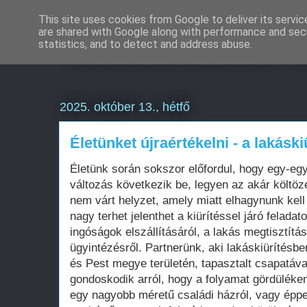
This site uses cookies from Google to deliver its servic
are shared with Google along with performance and secu
Weboldal készítés
statistics, and to detect and address abuse.
2025. október 13., hétfő
Életünket újraértékelni - a lakáski
Életünk során sokszor előfordul, hogy egy-eg
változás következik be, legyen az akár költö
nem várt helyzet, amely miatt elhagynunk kell 
nagy terhet jelenthet a kiürítéssel járó felada
ingóságok elszállításáról, a lakás megtisztítá
ügyintézésről. Partnerünk, aki lakáskiürítésbe
és Pest megye területén, tapasztalt csapatáva
gondoskodik arról, hogy a folyamat gördüléke
egy nagyobb méretű családi házról, vagy éppe