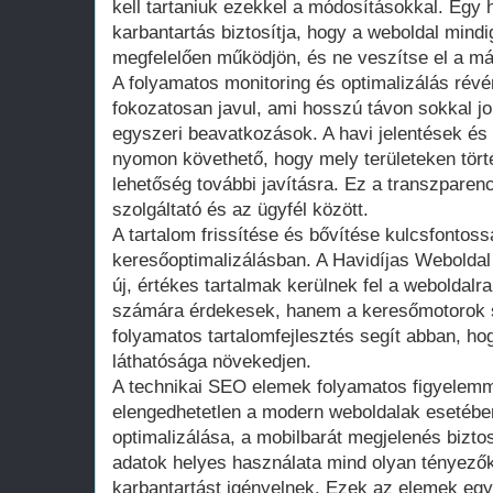
kell tartaniuk ezekkel a módosításokkal. Eg
karbantartás biztosítja, hogy a weboldal mind
megfelelően működjön, és ne veszítse el a már 
A folyamatos monitoring és optimalizálás révé
fokozatosan javul, ami hosszú távon sokkal j
egyszeri beavatkozások. A havi jelentések é
nyomon követhető, hogy mely területeken törté
lehetőség további javításra. Ez a transzparenci
szolgáltató és az ügyfél között.
A tartalom frissítése és bővítése kulcsfontoss
keresőoptimalizálásban. A Havidíjas Webolda
új, értékes tartalmak kerülnek fel a weboldal
számára érdekesek, hanem a keresőmotorok s
folyamatos tartalomfejlesztés segít abban, ho
láthatósága növekedjen.
A technikai SEO elemek folyamatos figyelemm
elengedhetetlen a modern weboldalak esetében
optimalizálása, a mobilbarát megjelenés biztos
adatok helyes használata mind olyan tényező
karbantartást igényelnek. Ezek az elemek eg